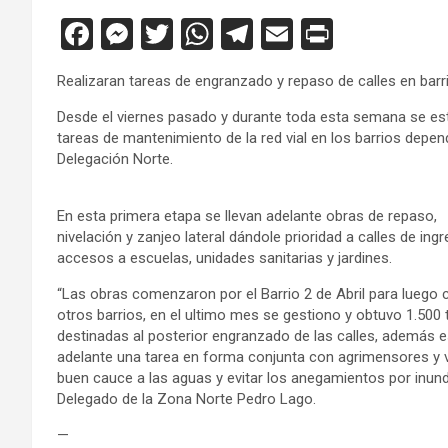
F
M
T
W
T
E
Pr
a
es
wi
h
el
m
in
Realizaran tareas de engranzado y repaso de calles en barr
ce
se
tt
at
e
ail
tF
Desde el viernes pasado y durante toda esta semana se es
b
n
er
s
gr
ri
tareas de mantenimiento de la red vial en los barrios depen
o
g
A
a
e
Delegación Norte.
o
er
p
m
n
En esta primera etapa se llevan adelante obras de repaso,
k
p
dl
nivelación y zanjeo lateral dándole prioridad a calles de ing
y
accesos a escuelas, unidades sanitarias y jardines.
“Las obras comenzaron por el Barrio 2 de Abril para luego c
otros barrios, en el ultimo mes se gestiono y obtuvo 1.500
destinadas al posterior engranzado de las calles, además 
adelante una tarea en forma conjunta con agrimensores y v
buen cauce a las aguas y evitar los anegamientos por inun
Delegado de la Zona Norte Pedro Lago.
—