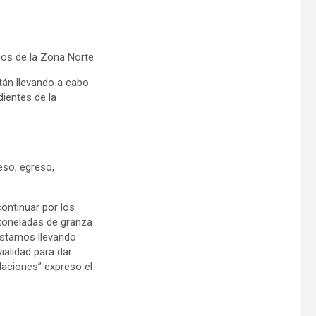
ios de la Zona Norte
tán llevando a cabo
dientes de la
reso, egreso,
ontinuar por los
 toneladas de granza
estamos llevando
ialidad para dar
daciones” expreso el