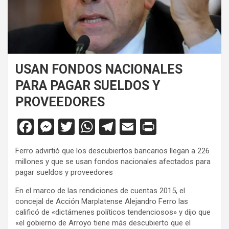
USAN FONDOS NACIONALES
PARA PAGAR SUELDOS Y
PROVEEDORES
F
M
T
W
T
E
Pr
a
es
wi
h
el
m
in
Ferro advirtió que los descubiertos bancarios llegan a 226
ce
se
tt
at
e
ail
tF
millones y que se usan fondos nacionales afectados para
b
n
er
s
gr
ri
pagar sueldos y proveedores
o
g
A
a
e
En el marco de las rendiciones de cuentas 2015, el
concejal de Acción Marplatense Alejandro Ferro las
o
er
p
m
n
calificó de «dictámenes políticos tendenciosos» y dijo que
k
p
dl
«el gobierno de Arroyo tiene más descubierto que el