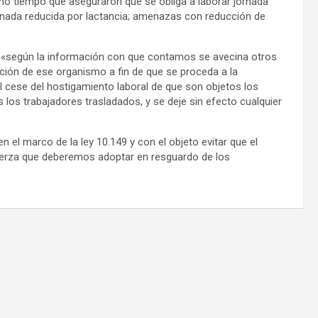
smo tiempo que aseguraron que se obliga a laborar jornada
nada reducida por lactancia; amenazas con reducción de
ue «según la información con que contamos se avecina otros
ción de ese organismo a fin de que se proceda a la
 cese del hostigamiento laboral de que son objetos los
 los trabajadores trasladados, y se deje sin efecto cualquier
 el marco de la ley 10.149 y con el objeto evitar que el
fuerza que deberemos adoptar en resguardo de los