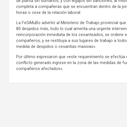
de planta sin sumarios, y con legajos sin sanciones, al mi
completa a compañeras que se encuentran dentro de la jor
horas o cese de la relación laboral.
La FeSiMuBo advirtió al Ministerio de Trabajo provincial q
80 despidos más, todo lo cual amerita una urgente interven
reincorporación inmediata de los cesanteados, se ordene el
compañeros, y se restituya a sus lugares de trabajo a todos
medida de despidos o cesantías masivas».
Por último expresaron que «este requerimiento se efectúa en
conflicto generado ingrese en la zona de las medidas de 
compañeros afectados».
Navegación
de
entradas