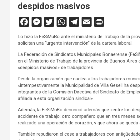
despidos masivos
F
M
T
W
T
E
Pr
a
es
wi
h
el
m
in
Lo hizo la FeSiMuBo ante el ministerio de Trabajo de la prov
ce
se
tt
at
e
ail
tF
solicitan una “urgente intervención” de la cartera laboral.
b
n
er
s
gr
ri
La Federación de Sindicatos Municipales Bonaerense (FeSiM
o
g
A
a
e
en el Ministerio de Trabajo de la provincia de Buenos Aires 
«despidos masivos» de trabajadores.
o
er
p
m
n
Desde la organización que nuclea a los trabajadores munici
k
p
dl
«intempestivamente la Municipalidad de Villa Gesell ha de
y
integrantes de la Comisión Directiva del Sindicato de Emple
afiliada a esta organización sindical».
Además, la FeSiMuBo denunció además que «entre los desp
accidente de trabajo; otro compañero que en tres meses se
realizado una operación de corazón, y que ahora se queda s
También repudiaron el cese a trabajadores con antigüedad