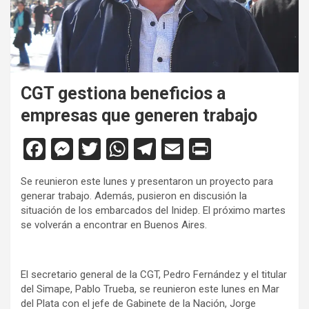
CGT gestiona beneficios a
empresas que generen trabajo
F
M
T
W
T
E
Pr
a
es
wi
h
el
m
in
Se reunieron este lunes y presentaron un proyecto para
ce
se
tt
at
e
ail
tF
generar trabajo. Además, pusieron en discusión la
b
n
er
s
gr
ri
situación de los embarcados del Inidep. El próximo martes
se volverán a encontrar en Buenos Aires.
o
g
A
a
e
o
er
p
m
n
El secretario general de la CGT, Pedro Fernández y el titular
k
p
dl
del Simape, Pablo Trueba, se reunieron este lunes en Mar
y
del Plata con el jefe de Gabinete de la Nación, Jorge