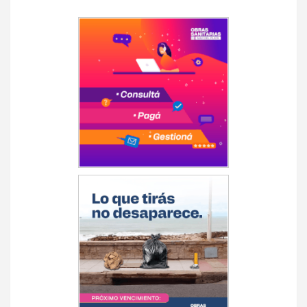
Navegación
de
entradas