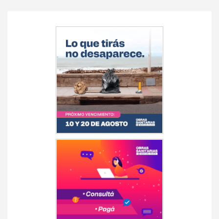
Navegación
de
entradas