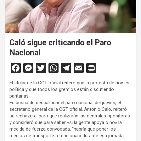
Caló sigue criticando el Paro
Nacional
F
M
T
W
T
E
Pr
a
es
wi
h
el
m
in
El titular de la CGT oficial reiteró que la protesta de hoy es
ce
se
tt
at
e
ail
tF
política y que todos los gremios están discutiendo
b
n
er
s
gr
ri
paritarias.
En busca de descalificar el paro nacional del jueves, el
o
g
A
a
e
secretario general de la CGT oficial, Antonio Caló, reiteró
o
er
p
m
n
su rechazo al paro que realizarán las centrales opositoras
y consideró que para saber «si la gente apoya o no» la
k
p
dl
medida de fuerza convocada, “habría que poner los
y
medios de transporte a funcionar» durante esa jornada.