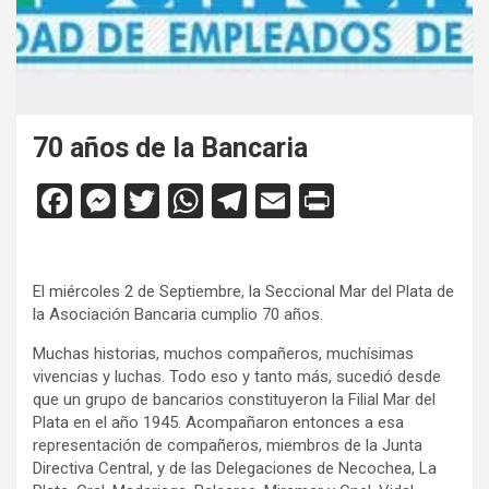
70 años de la Bancaria
F
M
T
W
T
E
Pr
a
es
wi
h
el
m
in
ce
se
tt
at
e
ail
tF
El miércoles 2 de Septiembre, la Seccional Mar del Plata de
b
n
er
s
gr
ri
la Asociación Bancaria cumplio 70 años.
o
g
A
a
e
Muchas historias, muchos compañeros, muchísimas
o
er
p
m
n
vivencias y luchas. Todo eso y tanto más, sucedió desde
que un grupo de bancarios constituyeron la Filial Mar del
k
p
dl
Plata en el año 1945. Acompañaron entonces a esa
y
representación de compañeros, miembros de la Junta
Directiva Central, y de las Delegaciones de Necochea, La