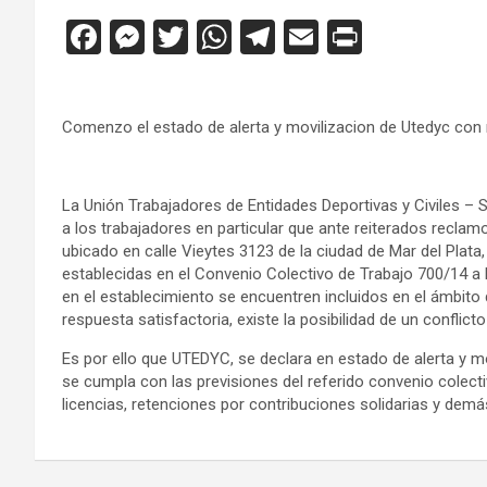
F
M
T
W
T
E
Pr
a
es
wi
h
el
m
in
ce
se
tt
at
e
ail
tF
Comenzo el estado de alerta y movilizacion de Utedyc con 
b
n
er
s
gr
ri
o
g
A
a
e
o
er
p
m
n
La Unión Trabajadores de Entidades Deportivas y Civiles – S
a los trabajadores en particular que ante reiterados reclam
k
p
dl
ubicado en calle Vieytes 3123 de la ciudad de Mar del Plata
y
establecidas en el Convenio Colectivo de Trabajo 700/14 a
en el establecimiento se encuentren incluidos en el ámbit
respuesta satisfactoria, existe la posibilidad de un conflicto
Es por ello que UTEDYC, se declara en estado de alerta y mo
se cumpla con las previsiones del referido convenio colecti
licencias, retenciones por contribuciones solidarias y demás