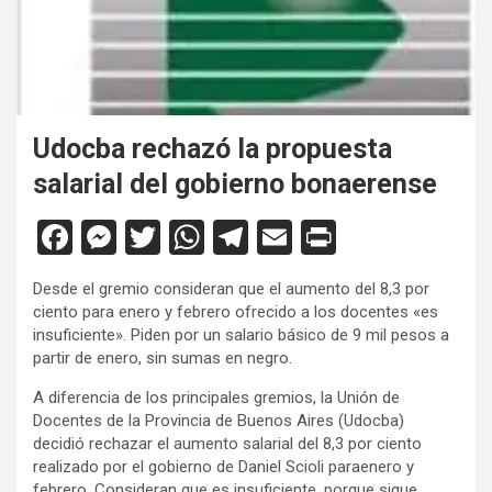
Udocba rechazó la propuesta
salarial del gobierno bonaerense
F
M
T
W
T
E
Pr
a
es
wi
h
el
m
in
Desde el gremio consideran que el aumento del 8,3 por
ce
se
tt
at
e
ail
tF
ciento para enero y febrero ofrecido a los docentes «es
b
n
er
s
gr
ri
insuficiente». Piden por un salario básico de 9 mil pesos a
partir de enero, sin sumas en negro.
o
g
A
a
e
A diferencia de los principales gremios, la Unión de
o
er
p
m
n
Docentes de la Provincia de Buenos Aires (Udocba)
k
p
dl
decidió rechazar el aumento salarial del 8,3 por ciento
realizado por el gobierno de Daniel Scioli paraenero y
y
febrero. Consideran que es insuficiente, porque sigue