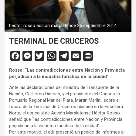
hector rosso accion marplatence 25 septiembre 2014
TERMINAL DE CRUCEROS
F
M
T
W
T
E
Pr
a
es
wi
h
el
m
in
Rosso: “Las contradicciones entre Nación y Provincia
ce
se
tt
at
e
ail
tF
perjudican a la industria turística de la ciudad”
b
n
er
s
gr
ri
Ante las declaraciones del ministro de Transporte de la
o
g
A
a
e
Nación, Guillermo Dietrich, y el presidente del Consorcio
Portuario Regional Mar del Plata, Martín Merlini, sobre el
o
er
p
m
n
futuro de la Terminal de Cruceros ubicada en la Escollera
k
p
dl
Norte, el concejal de Acción Marplatense Héctor Rosso
señaló que “las contradicciones entre Nación y Provincia
y
perjudican a la industria turística de la ciudad”.
Por este motivo, el edil presentó un pedido de informes al