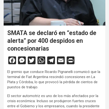
SMATA se declaró en “estado de
alerta” por 400 despidos en
concesionarias
F
M
T
W
T
E
Pr
a
es
wi
h
el
m
in
El gremio que conduce Ricardo Pignanelli comunicó que la
ce
se
tt
at
e
ail
tF
terminal de Fiat Argentina rescindió concesiones en La
b
n
er
s
gr
ri
Plata y Córdoba, lo que provocó la pérdida de cientos de
puestos de trabajo.
o
g
A
a
e
El sector automotriz es uno de los más afectados por la
o
er
p
m
n
crisis económica. Incluso se produjeron fuertes cruces
k
p
dl
entre el Gobierno y los empresarios, cuando la presidente