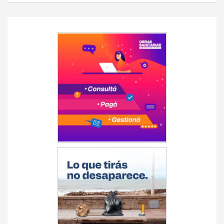
Navegación
de
entradas