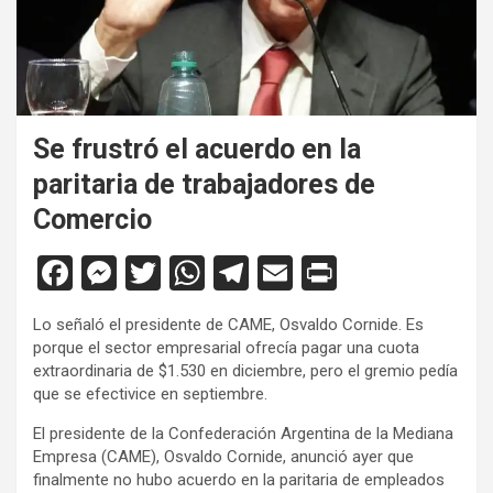
Se frustró el acuerdo en la
paritaria de trabajadores de
Comercio
F
M
T
W
T
E
Pr
a
es
wi
h
el
m
in
Lo señaló el presidente de CAME, Osvaldo Cornide. Es
ce
se
tt
at
e
ail
tF
porque el sector empresarial ofrecía pagar una cuota
b
n
er
s
gr
ri
extraordinaria de $1.530 en diciembre, pero el gremio pedía
que se efectivice en septiembre.
o
g
A
a
e
El presidente de la Confederación Argentina de la Mediana
o
er
p
m
n
Empresa (CAME), Osvaldo Cornide, anunció ayer que
k
p
dl
finalmente no hubo acuerdo en la paritaria de empleados