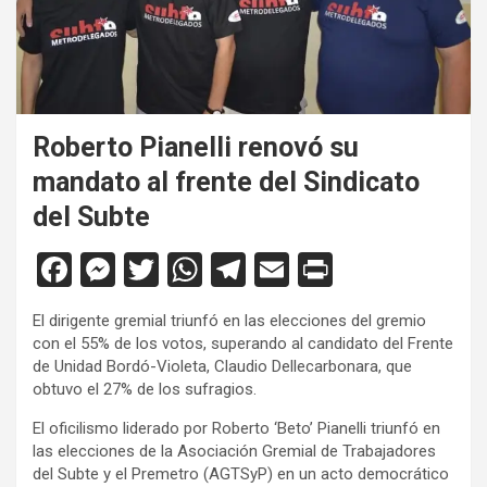
Roberto Pianelli renovó su
mandato al frente del Sindicato
del Subte
F
M
T
W
T
E
Pr
a
es
wi
h
el
m
in
El dirigente gremial triunfó en las elecciones del gremio
ce
se
tt
at
e
ail
tF
con el 55% de los votos, superando al candidato del Frente
b
n
er
s
gr
ri
de Unidad Bordó-Violeta, Claudio Dellecarbonara, que
obtuvo el 27% de los sufragios.
o
g
A
a
e
El oficilismo liderado por Roberto ‘Beto’ Pianelli triunfó en
o
er
p
m
n
las elecciones de la Asociación Gremial de Trabajadores
k
p
dl
del Subte y el Premetro (AGTSyP) en un acto democrático