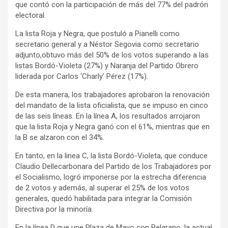
que contó con la participación de más del 77% del padrón
y
electoral.
La lista Roja y Negra, que postuló a Pianelli como
secretario general y a Néstor Segovia como secretario
adjunto,obtuvo más del 50% de los votos superando a las
listas Bordó-Violeta (27%) y Naranja del Partido Obrero
liderada por Carlos ‘Charly’ Pérez (17%).
De esta manera, los trabajadores aprobaron la renovación
del mandato de la lista oficialista, que se impuso en cinco
de las seis líneas. En la línea A, los resultados arrojaron
que la lista Roja y Negra ganó con el 61%, mientras que en
la B se alzaron con el 34%.
En tanto, en la linea C, la lista Bordó-Violeta, que conduce
Claudio Dellecarbonara del Partido de los Trabajadores por
el Socialismo, logró imponerse por la estrecha diferencia
de 2 votos y además, al superar el 25% de los votos
generales, quedó habilitada para integrar la Comisión
Directiva por la minoría.
En la línea D que une Plaza de Mayo con Belgrano, la actual