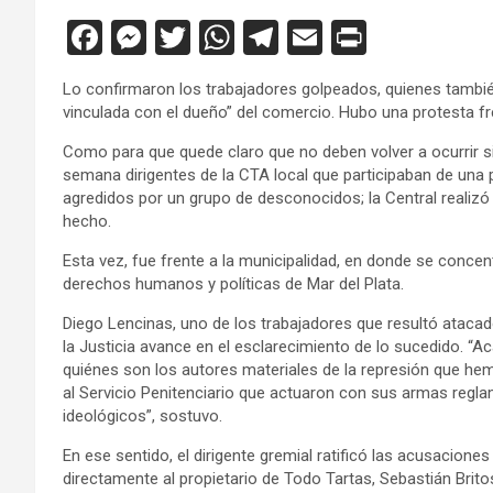
F
M
T
W
T
E
Pr
a
es
wi
h
el
m
in
Lo confirmaron los trabajadores golpeados, quienes también
ce
se
tt
at
e
ail
tF
vinculada con el dueño” del comercio. Hubo una protesta fre
b
n
er
s
gr
ri
Como para que quede claro que no deben volver a ocurrir si
o
g
A
a
e
semana dirigentes de la CTA local que participaban de una 
agredidos por un grupo de desconocidos; la Central realizó
o
er
p
m
n
hecho.
k
p
dl
Esta vez, fue frente a la municipalidad, en donde se concen
y
derechos humanos y políticas de Mar del Plata.
Diego Lencinas, uno de los trabajadores que resultó atacad
la Justicia avance en el esclarecimiento de lo sucedido. “A
quiénes son los autores materiales de la represión que he
al Servicio Penitenciario que actuaron con sus armas reglam
ideológicos”, sostuvo.
En ese sentido, el dirigente gremial ratificó las acusacion
directamente al propietario de Todo Tartas, Sebastián Bri