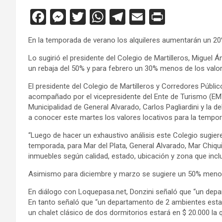
F
M
T
W
T
E
Pr
a
es
wi
h
el
m
in
En la temporada de verano los alquileres aumentarán un 2
ce
se
tt
at
e
ail
tF
Lo sugirió el presidente del Colegio de Martilleros, Migue
b
n
er
s
gr
ri
un rebaja del 50% y para febrero un 30% menos de los valo
o
g
A
a
e
El presidente del Colegio de Martilleros y Corredores Públi
o
er
p
m
n
acompañado por ‎el vicepresidente del Ente de Turismo (EMT
Municipalidad de General Alvarado, Carlos Pagliardini y la 
k
p
dl
a conocer este martes los valores locativos para la tempo
y
“Luego de hacer un exhaustivo análisis este Colegio sugier
temporada, para Mar del Plata, General Alvarado, Mar Chiqui
inmuebles según calidad, estado, ubicación y zona que inclu
Asimismo para diciembre y marzo se sugiere un 50% menos 
En diálogo con Loquepasa.net, Donzini señaló que “un depa
En tanto señaló que “un departamento de 2 ambientes estar
un chalet clásico de dos dormitorios estará en $ 20.000 la 