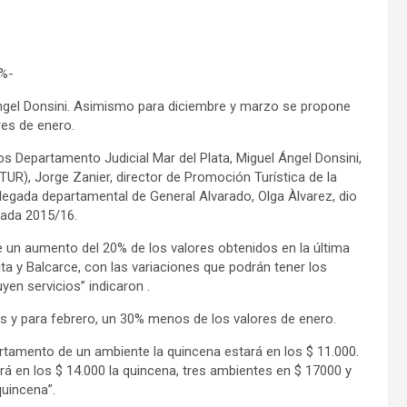
0%-
l Ángel Donsini. Asimismo para diciembre y marzo se propone
res de enero.
cos Departamento Judicial Mar del Plata, Miguel Ángel Donsini,
UR), Jorge Zanier, director de Promoción Turística de la
delegada departamental de General Alvarado, Olga Àlvarez, dio
rada 2015/16.
e un aumento del 20% de los valores obtenidos en la última
ta y Balcarce, con las variaciones que podrán tener los
yen servicios” indicaron .
y para febrero, un 30% menos de los valores de enero.
rtamento de un ambiente la quincena estará en los $ 11.000.
á en los $ 14.000 la quincena, tres ambientes en $ 17000 y
quincena”.