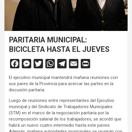
PARITARIA MUNICIPAL:
BICICLETA HASTA EL JUEVES
F
M
T
W
T
E
Pr
a
es
wi
h
el
m
in
El ejecutivo municipal mantendrá mañana reuniones con
ce
se
tt
at
e
ail
tF
sus pares de la Provincia para acercar las partes en la
b
n
er
s
gr
ri
discusión paritaria.
o
g
A
a
e
Luego de reuniones entre representantes del Ejecutivo
municipal y del Sindicato de Trabajadores Municipales
o
er
p
m
n
(STM) en el marco de la negociación paritaria por la
k
p
dl
recomposición salarial de los trabajadores, se acordó que
habrá un nuevo cuatro intermedio hasta este jueves.
y
Además, mañana autoridades municipales se reunirán con