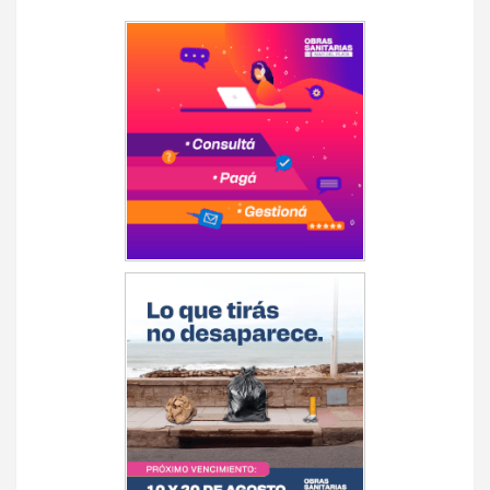
Navegación
de
entradas