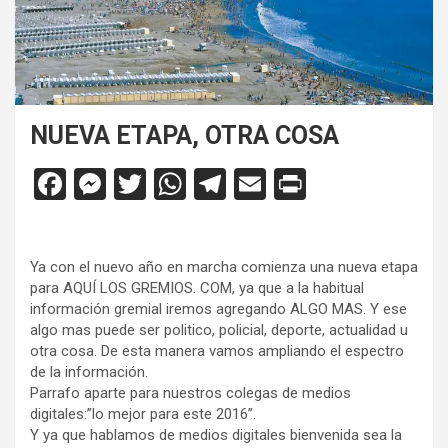
NUEVA ETAPA, OTRA COSA
F
M
T
W
T
E
Pr
a
es
wi
h
el
m
in
ce
se
tt
at
e
ail
tF
Ya con el nuevo año en marcha comienza una nueva etapa
b
n
er
s
gr
ri
para AQUÍ LOS GREMIOS. COM, ya que a la habitual
o
g
A
a
e
información gremial iremos agregando ALGO MAS. Y ese
algo mas puede ser politico, policial, deporte, actualidad u
o
er
p
m
n
otra cosa. De esta manera vamos ampliando el espectro
k
p
dl
de la información.
Parrafo aparte para nuestros colegas de medios
y
digitales:”lo mejor para este 2016”.
Y ya que hablamos de medios digitales bienvenida sea la