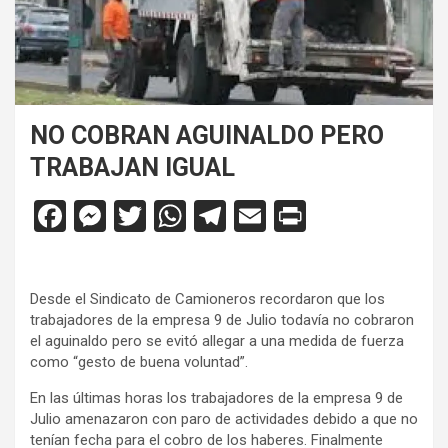
NO COBRAN AGUINALDO PERO
TRABAJAN IGUAL
F
M
T
W
T
E
Pr
a
es
wi
h
el
m
in
ce
se
tt
at
e
ail
tF
Desde el Sindicato de Camioneros recordaron que los
b
n
er
s
gr
ri
trabajadores de la empresa 9 de Julio todavía no cobraron
o
g
A
a
e
el aguinaldo pero se evitó allegar a una medida de fuerza
como “gesto de buena voluntad”.
o
er
p
m
n
En las últimas horas los trabajadores de la empresa 9 de
k
p
dl
Julio amenazaron con paro de actividades debido a que no
y
tenían fecha para el cobro de los haberes. Finalmente