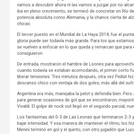
vamos a descubrir ahora ni las vamos a juzgar por no alc
iba en pleno crecimiento, se terminó de concretar en Río d
potencia absoluta como Alemania, y la chance cierta de alza
chicas.
El tercer puesto en el Mundial de La Haya 2014, fue el punta
gloria puede ser todavía más grande. Para los que estamos 
se vuelven a enfocar en lo que queda y remarcan que para e
consiguieron.
De entrada, mostraron el hambre de Leones para aprovechar
cuando todavía se estaban acomodando, el primer corto fue
liberar tensiones. Tres minutos después, otra vez Peillat hiz
descanso chico con ventaja de dos goles, más allá del sufr
Argentina era más, manejaba la pelot y defendía bien. Pero
para generar ocasiones de gol que se encontraron, mayorit
Vivaldi. El golpe de nock out llegó en el segundo parcial, nu
Los fantasmas del 0-3 de Las Leonas que terminaron 2-3 y
bajar intensidad. Y esa manera de mantener el ritmo, los hi
Menini terminó en gol y el quinto, con otro jugadón que Luc