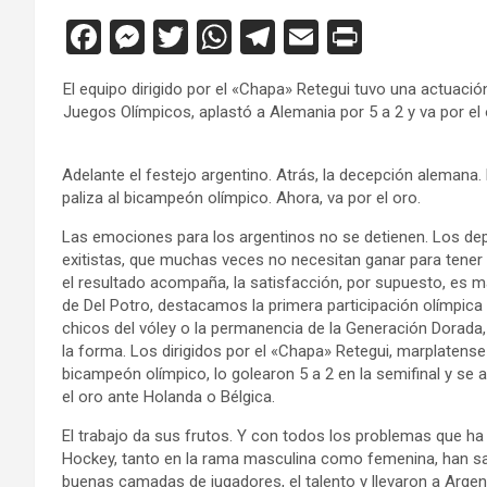
F
M
T
W
T
E
Pr
a
es
wi
h
el
m
in
El equipo dirigido por el «Chapa» Retegui tuvo una actuación
ce
se
tt
at
e
ail
tF
Juegos Olímpicos, aplastó a Alemania por 5 a 2 y va por el 
b
n
er
s
gr
ri
o
g
A
a
e
Adelante el festejo argentino. Atrás, la decepción alemana. 
paliza al bicampeón olímpico. Ahora, va por el oro.
o
er
p
m
n
k
p
dl
Las emociones para los argentinos no se detienen. Los de
exitistas, que muchas veces no necesitan ganar para tener
y
el resultado acompaña, la satisfacción, por supuesto, es 
de Del Potro, destacamos la primera participación olímpica 
chicos del vóley o la permanencia de la Generación Dorada, 
la forma. Los dirigidos por el «Chapa» Retegui, marplatense
bicampeón olímpico, lo golearon 5 a 2 en la semifinal y s
el oro ante Holanda o Bélgica.
El trabajo da sus frutos. Y con todos los problemas que ha
Hockey, tanto en la rama masculina como femenina, han sab
buenas camadas de jugadores, el talento y llevaron a Argent