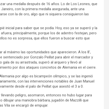
anzar una medalla después de 16 años. Lo de Los Leones, que
e Janeiro, con la primera medalla asegurada, ante una
rse con la de oro, algo que ni siquiera consiguieron las
pié inicial para saber que se podía. Hoy, eso ya se superó y la
afuera, principalmente, porque los de adentro festejan, pero
llos no es sorpresa, que ellos fueron a buscar esto que
 al máximo las oportunidades que aparecieron. A los 8′,
 sentenciado por Gonzalo Peillat para abrir el marcador y
o gala de su arrastrada, superó al arquero y llevó al
imiento por dos ataques concretos de Alemania en el cierre.
 Alemania por algo es bicampeón olímpico, y se las ingenió
ariamente, con las intervenciones notables de Juan Manuel
evamente desde el palo de Peillat que asestó el 3 a 0.
 llevando peligro, asomaron, entonces no hubo lugar para
zo dibujar una maniobra bárbara, jugadón de Mazzilli que
as Vila se encargó de empujar.