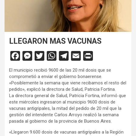
LLEGARON MAS VACUNAS
F
M
T
W
T
E
Pr
a
es
wi
h
el
m
in
El municipio recibió 9600 de las 20 mil dosis que se
ce
se
tt
at
e
ail
tF
comprometió a enviar el gobierno bonaerense.
b
n
er
s
gr
ri
«Posiblemente la semana que viene recibamos el resto del
pedido», explicó la directora de Salud, Patricia Fortina.
o
g
A
a
e
La directora general de Salud, Patricia Fortina, informó que
o
er
p
m
n
este miércoles ingresaron al municipio 9600 dosis de
vacunas antigripales, la mitad del pedido de 20 mil que la
k
p
dl
gestión del intendente Carlos Arroyo realizó la semana
y
pasada al gobierno de la provincia de Buenos Aires.
«Llegaron 9.600 dosis de vacunas antigripales a la Región