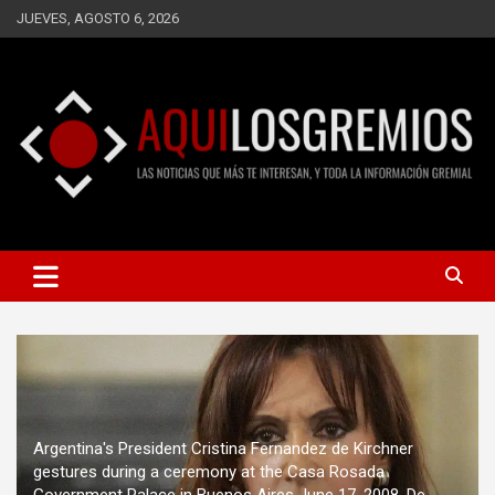
Saltar
JUEVES, AGOSTO 6, 2026
al
contenido
LAS NOTICIAS QUE MÁS TE INTERESAN, Y TODA LA
AQUÍ LOS GREMIOS
INFORMACIÓN GREMIAL
Argentina's President Cristina Fernandez de Kirchner
gestures during a ceremony at the Casa Rosada