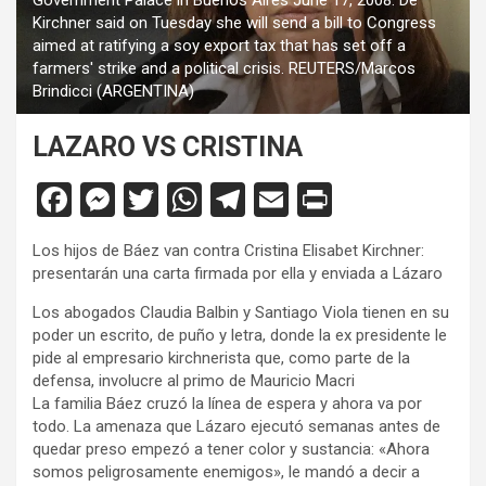
Government Palace in Buenos Aires June 17, 2008. De
Kirchner said on Tuesday she will send a bill to Congress
aimed at ratifying a soy export tax that has set off a
farmers' strike and a political crisis. REUTERS/Marcos
Brindicci (ARGENTINA)
LAZARO VS CRISTINA
F
M
T
W
T
E
Pr
a
es
wi
h
el
m
in
Los hijos de Báez van contra Cristina Elisabet Kirchner:
ce
se
tt
at
e
ail
tF
presentarán una carta firmada por ella y enviada a Lázaro
b
n
er
s
gr
ri
Los abogados Claudia Balbin y Santiago Viola tienen en su
o
g
A
a
e
poder un escrito, de puño y letra, donde la ex presidente le
pide al empresario kirchnerista que, como parte de la
o
er
p
m
n
defensa, involucre al primo de Mauricio Macri
k
p
dl
La familia Báez cruzó la línea de espera y ahora va por
todo. La amenaza que Lázaro ejecutó semanas antes de
y
quedar preso empezó a tener color y sustancia: «Ahora
somos peligrosamente enemigos», le mandó a decir a