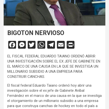
BIGOTON NERVIOSO
F
M
T
W
T
E
Pr
a
es
wi
h
el
m
in
EL FISCAL FEDERAL EDUARDO TAIANO ORDENÓ ABRIR
ce
se
tt
at
e
ail
tF
UNA INVESTIGACIÓN SOBRE EL EX JEFE DE GABINETE EN
b
n
er
s
gr
ri
EL MARCO DE UNA CAUSA EN LA QUE SE INVESTIGA UN
MILLONARIO SUBSIDIO A UNA EMPRESA PARA
o
g
A
a
e
CONSTRUIR CANCHAS.
o
er
p
m
n
El fiscal federal Eduardo Taiano ordenó hoy abrir una
k
p
dl
investigación sobre el ex jefe de Gabinete Aníbal
Fernández en el marco de una causa en la que se investiga
y
el otorgamiento de un millonario subsidio a una empresa
para que construya canchas de hockey en todo el país a