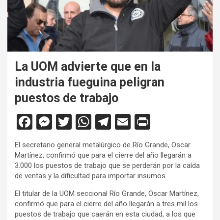
La UOM advierte que en la
industria fueguina peligran
puestos de trabajo
F
M
T
W
T
E
Pr
a
es
wi
h
el
m
in
El secretario general metalúrgico de Río Grande, Oscar
ce
se
tt
at
e
ail
tF
Martínez, confirmó que para el cierre del año llegarán a
b
n
er
s
gr
ri
3.000 los puestos de trabajo que se perderán por la caída
de ventas y la dificultad para importar insumos.
o
g
A
a
e
El titular de la UOM seccional Río Grande, Oscar Martínez,
o
er
p
m
n
confirmó que para el cierre del año llegarán a tres mil los
k
p
dl
puestos de trabajo que caerán en esta ciudad, a los que