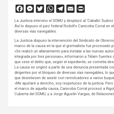
F
M
T
W
T
E
Pr
a
es
wi
h
el
m
in
La Justicia intervino el SOMU y desplazó al ‘Caballo’ Suárez
ce
se
tt
at
e
ail
tF
Así lo dispuso el juez federal Rodolfo Canicoba Corral en 
b
n
er
s
gr
ri
diversas vías navegables.
o
g
A
a
e
La Justicia dispuso la intervención del Sindicato de Obre
marco de la causa en la que el gremialista fue procesado po
o
er
p
m
n
«Se realizó un allanamiento para instalar a las nuevas autor
k
p
dl
integrada por tres personas», informaron a Télam fuentes c
que cese el delito que, según el expediente, se cometía des
y
La causa se originó a partir de una denuncia presentada con
dirigentes por el bloqueo de diversas vías navegables, lo que
que desistiesen de asistir con remolcadores a varios buque
«Me ajustaré a derecho, soy respetuoso de la justicia. Pero
el marco de aquella causa, Canicoba Corral procesó a Rig
Cubierta del SOMU, y a Jorge Agustí­n Vargas, de Relaciones