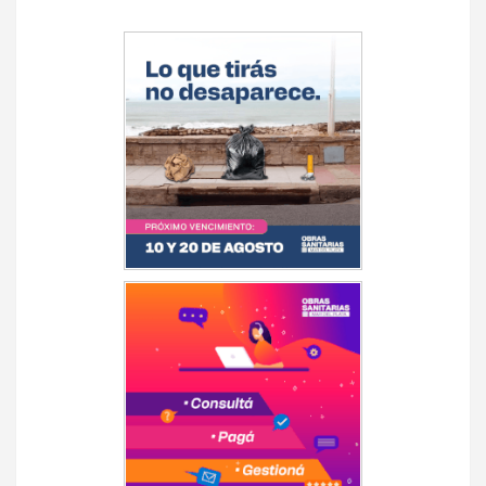
Navegación
de
entradas