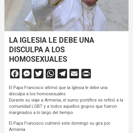
LA IGLESIA LE DEBE UNA
DISCULPA A LOS
HOMOSEXUALES
F
M
T
W
T
E
Pr
a
es
wi
h
el
m
in
El Papa Francisco afirmó que la Iglesia le debe una
ce
se
tt
at
e
ail
tF
disculpa a los homosexuales
b
n
er
s
gr
ri
Durante su viaje a Armenia, el sumo pontífice se refirió a la
comunidad LGBT y a todos aquellos grupos que fueron
o
g
A
a
e
marginados a lo largo del tiempo
o
er
p
m
n
El Papa Francisco culminó este domingo su gira por
k
p
dl
Armenia