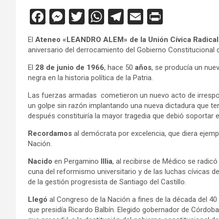
F
M
T
W
T
E
Pr
a
es
wi
h
el
m
in
El
Ateneo «LEANDRO ALEM» de la Unión Cívica Radical
ce
se
tt
at
e
ail
tF
aniversario del derrocamiento del Gobierno Constitucional 
b
n
er
s
gr
ri
El
28 de junio de 1966
, hace 50
años
, se producía un nue
o
g
A
a
e
negra en la historia política de la Patria.
o
er
p
m
n
Las fuerzas armadas cometieron un nuevo acto de irrespons
un golpe sin razón implantando una nueva dictadura que te
k
p
dl
después constituiría la mayor tragedia que debió soportar e
y
Recordamos
al demócrata por excelencia, que diera ejemp
Nación.
Nacido
en Pergamino
Illia
, al recibirse de Médico se radicó
cuna del reformismo universitario y de las luchas cívicas 
de la gestión progresista de Santiago del Castillo.
Llegó
al Congreso de la Nación a fines de la década del 40 
que presidía Ricardo Balbín. Elegido gobernador de Córdoba