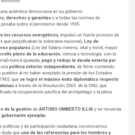
e entonces.
 una auténtica democracia en su gobierno.
des, derechos y garantías
y a todas las normas de
e pesaba sobre el peronismo desde 1955.
e los recursos energéticos
, impulsó un fuerte proceso de
 que perjudicaban la soberanía nacional),
Ley de
ores populares
(Ley del Salario mínimo, vital y móvil, mayor
rrollo pleno de la educación
, ciencia y tecnología con la
onal) nunca igualada,
pagó y redujo la deuda externa por
e una
política exterior independiente
, de firme contenido
os pueblos al no haber aceptado la presión de los Estados
 1965, que
se logró el máximo éxito diplomático respecto
alvinas
a través de la Resolución 2065 de la ONU, que
ficado la recuperación pacífica del archipiélago y la plena
os de la gestión
de
ARTURO UMBERTO ILLIA
y se recuerda
e gobernante ejemplar
.
 políticas y de participación ciudadana,
reconocemos
a duda que
una de las referencias
para los hombres y