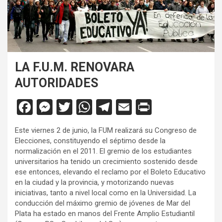
LA F.U.M. RENOVARA
AUTORIDADES
F
M
T
W
T
E
Pr
a
es
wi
h
el
m
in
Este viernes 2 de junio, la FUM realizará su Congreso de
ce
se
tt
at
e
ail
tF
Elecciones, constituyendo el séptimo desde la
b
n
er
s
gr
ri
normalización en el 2011. El gremio de los estudiantes
universitarios ha tenido un crecimiento sostenido desde
o
g
A
a
e
ese entonces, elevando el reclamo por el Boleto Educativo
o
er
p
m
n
en la ciudad y la provincia, y motorizando nuevas
iniciativas, tanto a nivel local como en la Universidad. La
k
p
dl
conducción del máximo gremio de jóvenes de Mar del
y
Plata ha estado en manos del Frente Amplio Estudiantil