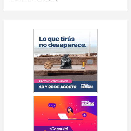
Navegación
de
entradas