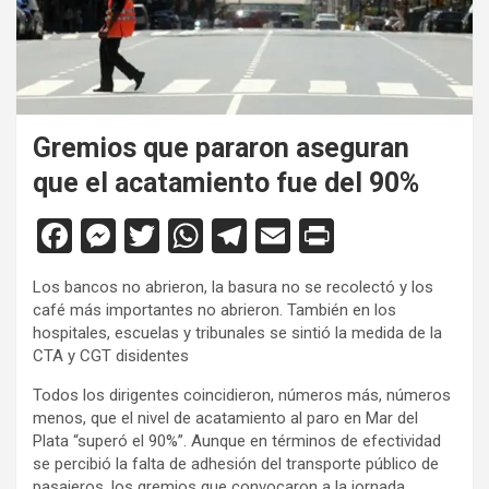
Gremios que pararon aseguran
que el acatamiento fue del 90%
F
M
T
W
T
E
Pr
a
es
wi
h
el
m
in
Los bancos no abrieron, la basura no se recolectó y los
ce
se
tt
at
e
ail
tF
café más importantes no abrieron. También en los
b
n
er
s
gr
ri
hospitales, escuelas y tribunales se sintió la medida de la
CTA y CGT disidentes
o
g
A
a
e
Todos los dirigentes coincidieron, números más, números
o
er
p
m
n
menos, que el nivel de acatamiento al paro en Mar del
k
p
dl
Plata “superó el 90%”. Aunque en términos de efectividad
se percibió la falta de adhesión del transporte público de
y
pasajeros, los gremios que convocaron a la jornada