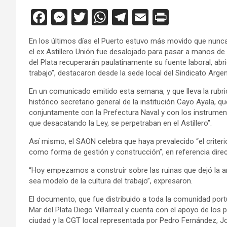
F
M
T
W
T
E
Pr
a
es
wi
h
el
m
in
En los últimos días el Puerto estuvo más movido que nunca
ce
se
tt
at
e
ail
tF
el ex Astillero Unión fue desalojado para pasar a manos de 
b
n
er
s
gr
ri
del Plata recuperarán paulatinamente su fuente laboral, a
trabajo”, destacaron desde la sede local del Sindicato Argen
o
g
A
a
e
En un comunicado emitido esta semana, y que lleva la rubri
o
er
p
m
n
histórico secretario general de la institución Cayo Ayala, 
k
p
dl
conjuntamente con la Prefectura Naval y con los instrument
que desacatando la Ley, se perpetraban en el Astillero”.
y
Así mismo, el SAON celebra que haya prevalecido “el criterio
como forma de gestión y construcción”, en referencia direct
“Hoy empezamos a construir sobre las ruinas que dejó la a
sea modelo de la cultura del trabajo”, expresaron.
El documento, que fue distribuido a toda la comunidad por
Mar del Plata Diego Villarreal y cuenta con el apoyo de los p
ciudad y la CGT local representada por Pedro Fernández, Jo