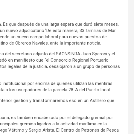
. Es que después de una larga espera que duró siete meses,
un nuevo adjudicatario.
“De esta manera, 33 familias de Mar
briendo un nuevo campo laboral para nuevos puestos de
tino de Obreros Navales, ante la importante noticia.
ca del secretario adjunto del SAONSINRA Juan Speroni y el
quedó en manifiesto que “el Consorcio Regional Portuario
os legales de la justicia, desalojaron a un grupo de personas
 institucional por encima de quienes utilizan las mentiras
a a los usurpadores de la parcela 28-A del Puerto local.
nterior gestión y transformaremos eso en un Astillero que
tuaria, es también encabezado por el delegado gremial por
rincipales gremios ligados a la actividad marítima en la
rge Váttimo y Sergio Arista. El Centro de Patrones de Pesca;