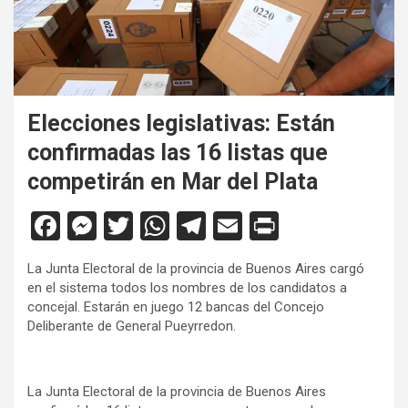
Elecciones legislativas: Están
confirmadas las 16 listas que
competirán en Mar del Plata
F
M
T
W
T
E
Pr
a
es
wi
h
el
m
in
La Junta Electoral de la provincia de Buenos Aires cargó
ce
se
tt
at
e
ail
tF
en el sistema todos los nombres de los candidatos a
b
n
er
s
gr
ri
concejal. Estarán en juego 12 bancas del Concejo
Deliberante de General Pueyrredon.
o
g
A
a
e
o
er
p
m
n
La Junta Electoral de la provincia de Buenos Aires
k
p
dl