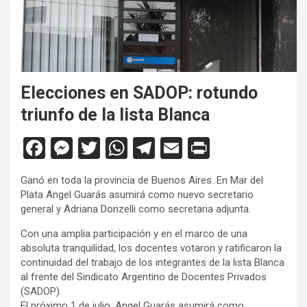
Elecciones en SADOP: rotundo
triunfo de la lista Blanca
F
M
T
W
T
E
Pr
a
es
wi
h
el
m
in
Ganó en toda la provincia de Buenos Aires. En Mar del
ce
se
tt
at
e
ail
tF
Plata Angel Guarás asumirá como nuevo secretario
b
n
er
s
gr
ri
general y Adriana Donzelli como secretaria adjunta.
o
g
A
a
e
Con una amplia participación y en el marco de una
absoluta tranquilidad, los docentes votaron y ratificaron la
o
er
p
m
n
continuidad del trabajo de los integrantes de la lista Blanca
k
p
dl
al frente del Sindicato Argentino de Docentes Privados
(SADOP).
y
El próximo 1 de julio, Angel Guarás asumirá como