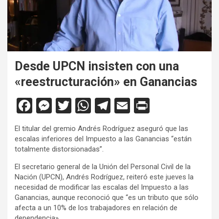
Desde UPCN insisten con una
«reestructuración» en Ganancias
F
M
T
W
T
E
Pr
a
es
wi
h
el
m
in
El titular del gremio Andrés Rodríguez aseguró que las
ce
se
tt
at
e
ail
tF
escalas inferiores del Impuesto a las Ganancias “están
b
n
er
s
gr
ri
totalmente distorsionadas”.
o
g
A
a
e
El secretario general de la Unión del Personal Civil de la
Nación (UPCN), Andrés Rodríguez, reiteró este jueves la
o
er
p
m
n
necesidad de modificar las escalas del Impuesto a las
k
p
dl
Ganancias, aunque reconoció que “es un tributo que sólo
afecta a un 10% de los trabajadores en relación de
y
dependencia».