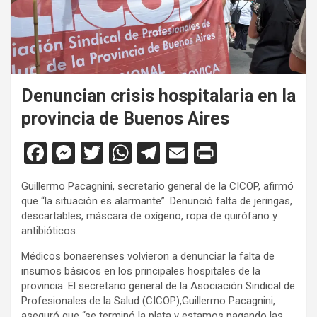
Denuncian crisis hospitalaria en la
provincia de Buenos Aires
F
M
T
W
T
E
Pr
a
es
wi
h
el
m
in
Guillermo Pacagnini, secretario general de la CICOP, afirmó
ce
se
tt
at
e
ail
tF
que “la situación es alarmante”. Denunció falta de jeringas,
b
n
er
s
gr
ri
descartables, máscara de oxígeno, ropa de quirófano y
antibióticos.
o
g
A
a
e
Médicos bonaerenses volvieron a denunciar la falta de
o
er
p
m
n
insumos básicos en los principales hospitales de la
k
p
dl
provincia. El secretario general de la Asociación Sindical de
Profesionales de la Salud (CICOP),Guillermo Pacagnini,
y
aseguró que “se terminó la plata y estamos pagando las