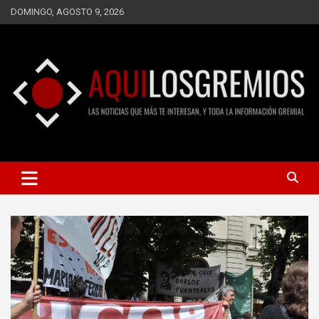
Saltar
DOMINGO, AGOSTO 9, 2026
al
contenido
LAS NOTICIAS QUE MÁS TE INTERESAN, Y TODA LA
AQUÍ LOS GREMIOS
INFORMACIÓN GREMIAL