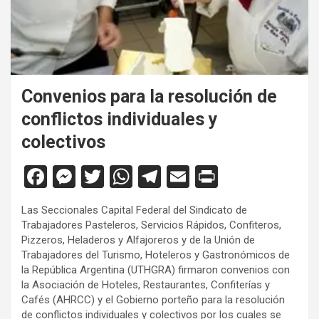
Convenios para la resolución de
conflictos individuales y
colectivos
F
M
T
W
T
E
Pr
a
es
wi
h
el
m
in
Las Seccionales Capital Federal del Sindicato de
ce
se
tt
at
e
ail
tF
Trabajadores Pasteleros, Servicios Rápidos, Confiteros,
b
n
er
s
gr
ri
Pizzeros, Heladeros y Alfajoreros y de la Unión de
Trabajadores del Turismo, Hoteleros y Gastronómicos de
o
g
A
a
e
la República Argentina (UTHGRA) firmaron convenios con
o
er
p
m
n
la Asociación de Hoteles, Restaurantes, Confiterías y
Cafés (AHRCC) y el Gobierno porteño para la resolución
k
p
dl
de conflictos individuales y colectivos
por los cuales se