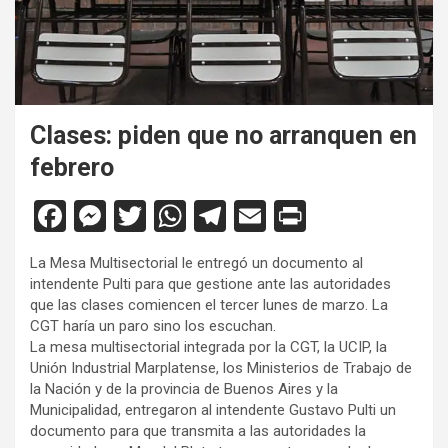
Clases: piden que no arranquen en
febrero
F
M
T
W
T
E
Pr
a
es
wi
h
el
m
in
La Mesa Multisectorial le entregó un documento al
ce
se
tt
at
e
ail
tF
intendente Pulti para que gestione ante las autoridades
b
n
er
s
gr
ri
que las clases comiencen el tercer lunes de marzo. La
CGT haría un paro sino los escuchan.
o
g
A
a
e
La mesa multisectorial integrada por la CGT, la UCIP, la
o
er
p
m
n
Unión Industrial Marplatense, los Ministerios de Trabajo de
la Nación y de la provincia de Buenos Aires y la
k
p
dl
Municipalidad, entregaron al intendente Gustavo Pulti un
y
documento para que transmita a las autoridades la