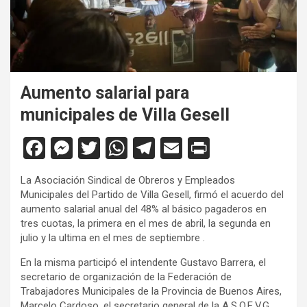
Aumento salarial para
municipales de Villa Gesell
F
M
T
W
T
E
Pr
a
es
wi
h
el
m
in
La Asociación Sindical de Obreros y Empleados
ce
se
tt
at
e
ail
tF
Municipales del Partido de Villa Gesell, firmó el acuerdo del
b
n
er
s
gr
ri
aumento salarial anual del 48% al básico pagaderos en
tres cuotas, la primera en el mes de abril, la segunda en
o
g
A
a
e
julio y la ultima en el mes de septiembre .
o
er
p
m
n
En la misma participó el intendente Gustavo Barrera, el
k
p
dl
secretario de organización de la Federación de
Trabajadores Municipales de la Provincia de Buenos Aires,
y
Marcelo Cardoso, el secretario general de la A.S.O.E.V.G.