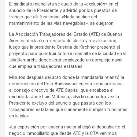
El sindicato michelista se quejó de la «exclusión» en el
ce
se
tt
at
e
ail
tF
anuncio de la Presidente y advirtió por los puestos de
b
n
er
s
gr
ri
trabajo que allí funcionan. «Nada se dice del
mantenimiento de las vías navegables», se quejaron.
o
g
A
a
e
La Asociación Trabajadores del Estado (ATE) de Buenos
o
er
p
m
n
Aires se declaró en «estado de alerta y movilización»,
k
p
dl
luego que la presidente Cristina de Kirchner presentó el
proyecto para construir la torre más alta de la ciudad en la
y
Isla Demarchi, donde está emplazado un complejo naval
que emplea a trabajadores estatales.
Minutos después del acto donde la mandataria relanzó la
construcción del Polo Audiovisual en esa zona portuaria,
el consejo directivo de ATE Capital, que encabeza el
michelista José Luis Matassa, advirtió que «otra vez la
Presidente excluyó del anuncio que pasará con los
trabajadores estatales que diariamente cumplen funciones
en la isla».
«La exposición por cadena nacional dejó al descubierto el
negocio inmobiliario que desde ATE y la CTA venimos