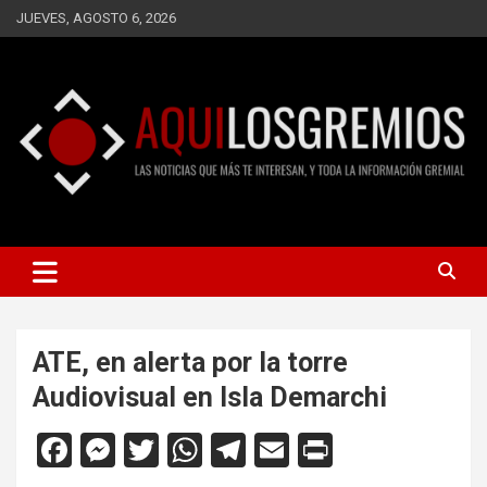
Saltar
JUEVES, AGOSTO 6, 2026
al
contenido
LAS NOTICIAS QUE MÁS TE INTERESAN, Y TODA LA
AQUÍ LOS GREMIOS
INFORMACIÓN GREMIAL
ATE, en alerta por la torre
Audiovisual en Isla Demarchi
F
M
T
W
T
E
Pr
a
es
wi
h
el
m
in