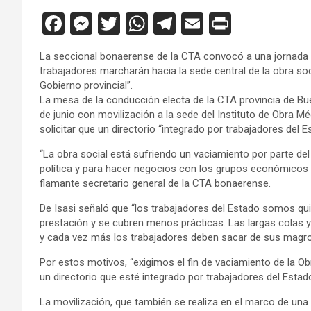
F
M
T
W
T
E
Pr
a
es
wi
h
el
m
in
La seccional bonaerense de la CTA convocó a una jornada pr
ce
se
tt
at
e
ail
tF
trabajadores marcharán hacia la sede central de la obra soc
b
n
er
s
gr
ri
Gobierno provincial”.
La mesa de la conducción electa de la CTA provincia de Bue
o
g
A
a
e
de junio con movilización a la sede del Instituto de Obra M
o
er
p
m
n
solicitar que un directorio “integrado por trabajadores del E
k
p
dl
“La obra social está sufriendo un vaciamiento por parte del
política y para hacer negocios con los grupos económicos q
y
flamante secretario general de la CTA bonaerense.
De Isasi señaló que “los trabajadores del Estado somos qu
prestación y se cubren menos prácticas. Las largas colas 
y cada vez más los trabajadores deben sacar de sus magros
Por estos motivos, “exigimos el fin de vaciamiento de la O
un directorio que esté integrado por trabajadores del Estado
La movilización, que también se realiza en el marco de una 