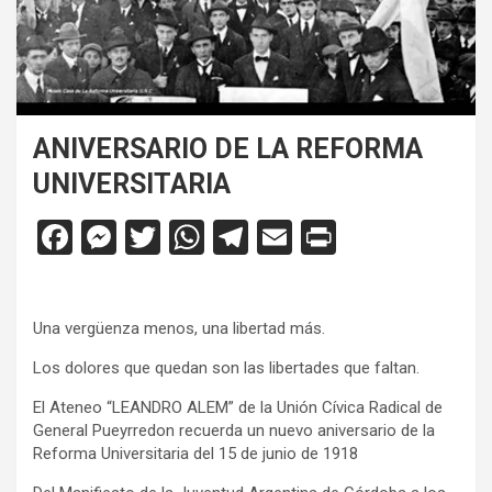
ANIVERSARIO DE LA REFORMA
UNIVERSITARIA
F
M
T
W
T
E
Pr
a
es
wi
h
el
m
in
ce
se
tt
at
e
ail
tF
Una vergüenza menos, una libertad más.
b
n
er
s
gr
ri
o
g
A
a
e
Los dolores que quedan son las libertades que faltan.
o
er
p
m
n
El Ateneo “LEANDRO ALEM” de la Unión Cívica Radical de
General Pueyrredon recuerda un nuevo aniversario de la
k
p
dl
Reforma Universitaria del 15 de junio de 1918
y