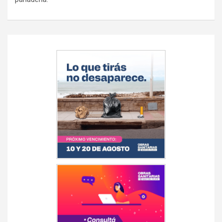
Navegación
de
entradas