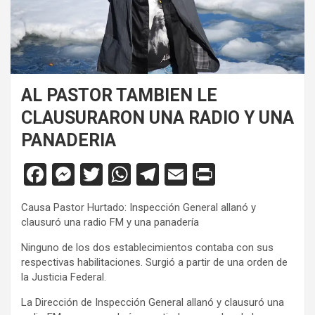
AL PASTOR TAMBIEN LE
CLAUSURARON UNA RADIO Y UNA
PANADERIA
F
M
T
W
T
E
Pr
a
es
wi
h
el
m
in
Causa Pastor Hurtado: Inspección General allanó y
ce
se
tt
at
e
ail
tF
clausuró una radio FM y una panadería
b
n
er
s
gr
ri
Ninguno de los dos establecimientos contaba con sus
o
g
A
a
e
respectivas habilitaciones. Surgió a partir de una orden de
la Justicia Federal.
o
er
p
m
n
La Dirección de Inspección General allanó y clausuró una
k
p
dl