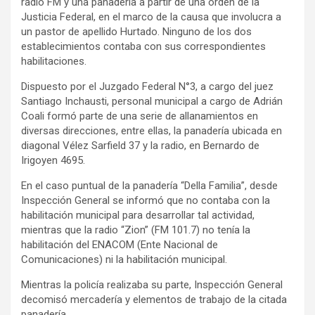
radio FM y una panadería a partir de una orden de la
y
Justicia Federal, en el marco de la causa que involucra a
un pastor de apellido Hurtado. Ninguno de los dos
establecimientos contaba con sus correspondientes
habilitaciones.
Dispuesto por el Juzgado Federal N°3, a cargo del juez
Santiago Inchausti, personal municipal a cargo de Adrián
Coali formó parte de una serie de allanamientos en
diversas direcciones, entre ellas, la panadería ubicada en
diagonal Vélez Sarfield 37 y la radio, en Bernardo de
Irigoyen 4695.
En el caso puntual de la panadería “Della Familia”, desde
Inspección General se informó que no contaba con la
habilitación municipal para desarrollar tal actividad,
mientras que la radio “Zion” (FM 101.7) no tenía la
habilitación del ENACOM (Ente Nacional de
Comunicaciones) ni la habilitación municipal.
Mientras la policía realizaba su parte, Inspección General
decomisó mercadería y elementos de trabajo de la citada
panadería.