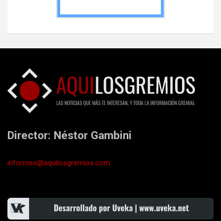
Director: Néstor Gambini
informes@aquilosgremios.com