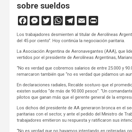
sobre sueldos
F
M
T
W
T
E
Pr
a
es
wi
h
el
m
in
Los trabajadores desmienten al titular de Aerolíneas Arge
ce
se
tt
at
e
ail
tF
del 45 por ciento”. Hoy continúa la negociación paritaria.
b
n
er
s
gr
ri
La Asociación Argentina de Aeronavegantes (AAA), que lide
o
g
A
a
e
vertidos por el presidente de Aerolíneas Argentinas, Marian
o
er
p
m
n
“No es verdad que cobremos salarios de entre 25.000 y 90.0
remarcaron también que “no es verdad que pidamos un aumen
k
p
dl
y
En declaraciones radiales, Recalde sostuvo que el promedio 
existen sueldos “de más de 90.000 pesos”. “Un comandante 
pilotos que ganan más que el gerente general de la empres
Los dichos del presidente de AA generaron bronca en el se
paritarias con el sector, y ante el pedido del Ministro de T
trabajadores emitieron su respuesta y ratificaron sus inten
“No es verdad que no hayamos intentando en reiteradas op