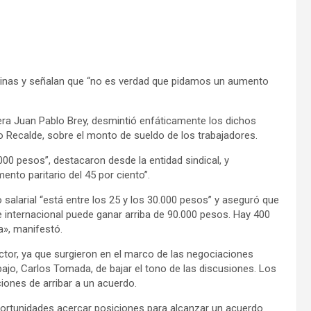
ntinas y señalan que “no es verdad que pidamos un aumento
ra Juan Pablo Brey, desmintió enfáticamente los dichos
o Recalde, sobre el monto de sueldo de los trabajadores.
00 pesos”, destacaron desde la entidad sindical, y
to paritario del 45 por ciento”.
salarial “está entre los 25 y los 30.000 pesos” y aseguró que
internacional puede ganar arriba de 90.000 pesos. Hay 400
a», manifestó.
ctor, ya que surgieron en el marco de las negociaciones
rabajo, Carlos Tomada, de bajar el tono de las discusiones. Los
ciones de arribar a un acuerdo.
ortunidades acercar posiciones para alcanzar un acuerdo