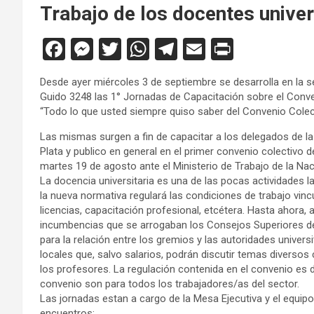
Trabajo de los docentes univer
F
M
T
W
T
E
Pr
a
es
wi
h
el
m
in
Desde ayer miércoles 3 de septiembre se desarrolla en la s
ce
se
tt
at
e
ail
tF
Guido 3248 las 1° Jornadas de Capacitación sobre el Conven
b
n
er
s
gr
ri
“Todo lo que usted siempre quiso saber del Convenio Colec
o
g
A
a
e
Las mismas surgen a fin de capacitar a los delegados de la
Plata y publico en general en el primer convenio colectivo de
o
er
p
m
n
martes 19 de agosto ante el Ministerio de Trabajo de la Naci
k
p
dl
La docencia universitaria es una de las pocas actividades l
la nueva normativa regulará las condiciones de trabajo vinc
y
licencias, capacitación profesional, etcétera. Hasta ahora,
incumbencias que se arrogaban los Consejos Superiores de
para la relación entre los gremios y las autoridades universi
locales que, salvo salarios, podrán discutir temas diversos
los profesores. La regulación contenida en el convenio es d
convenio son para todos los trabajadores/as del sector.
Las jornadas estan a cargo de la Mesa Ejecutiva y el equipo
encuentros: