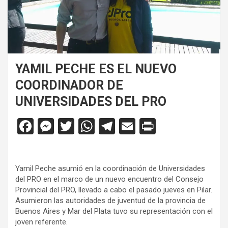
YAMIL PECHE ES EL NUEVO
COORDINADOR DE
UNIVERSIDADES DEL PRO
F
M
T
W
T
E
Pr
a
es
wi
h
el
m
in
ce
se
tt
at
e
ail
tF
Yamil Peche asumió en la coordinación de Universidades
b
n
er
s
gr
ri
del PRO en el marco de un nuevo encuentro del Consejo
o
g
A
a
e
Provincial del PRO, llevado a cabo el pasado jueves en Pilar.
Asumieron las autoridades de juventud de la provincia de
o
er
p
m
n
Buenos Aires y Mar del Plata tuvo su representación con el
k
p
dl
joven referente.