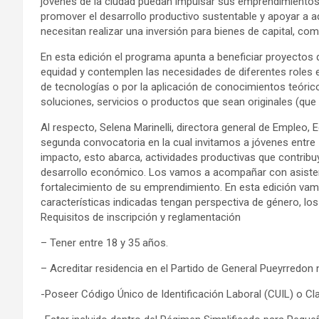
jóvenes de la ciudad puedan impulsar sus emprendimientos
promover el desarrollo productivo sustentable y apoyar a a
necesitan realizar una inversión para bienes de capital, co
En esta edición el programa apunta a beneficiar proyectos
equidad y contemplen las necesidades de diferentes roles e
de tecnologías o por la aplicación de conocimientos teóric
soluciones, servicios o productos que sean originales (qu
Al respecto, Selena Marinelli, directora general de Empleo, 
segunda convocatoria en la cual invitamos a jóvenes entre
impacto, esto abarca, actividades productivas que contribuy
desarrollo económico. Los vamos a acompañar con asistenci
fortalecimiento de su emprendimiento. En esta edición vam
características indicadas tengan perspectiva de género, lo
Requisitos de inscripción y reglamentación
– Tener entre 18 y 35 años.
– Acreditar residencia en el Partido de General Pueyrredon
-Poseer Código Único de Identificación Laboral (CUIL) o Clav