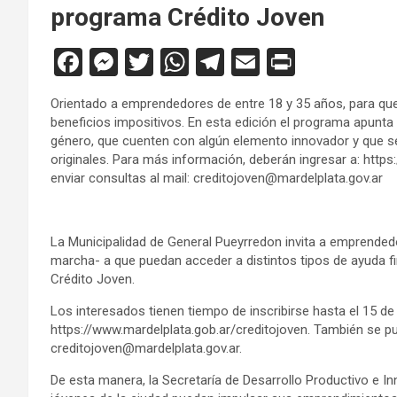
programa Crédito Joven
F
M
T
W
T
E
Pr
a
es
wi
h
el
m
in
Orientado a emprendedores de entre 18 y 35 años, para que
ce
se
tt
at
e
ail
tF
beneficios impositivos. En esta edición el programa apunta
b
n
er
s
gr
ri
género, que cuenten con algún elemento innovador y que se
originales. Para más información, deberán ingresar a: http
o
g
A
a
e
enviar consultas al mail: creditojoven@mardelplata.gov.ar
o
er
p
m
n
k
p
dl
La Municipalidad de General Pueyrredon invita a emprende
y
marcha- a que puedan acceder a distintos tipos de ayuda fi
Crédito Joven.
Los interesados tienen tiempo de inscribirse hasta el 15 de
https://www.mardelplata.gob.ar/creditojoven. También se pu
creditojoven@mardelplata.gov.ar.
De esta manera, la Secretaría de Desarrollo Productivo e 