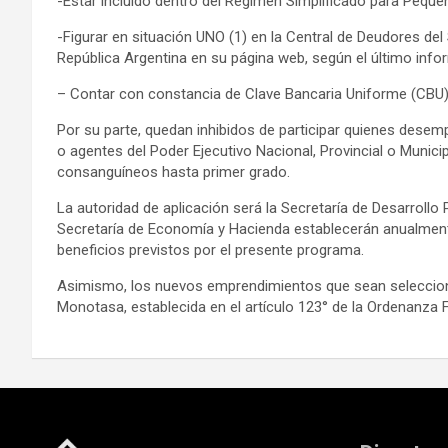
-Estar incluido dentro del Régimen Simplificado para Pequ
-Figurar en situación UNO (1) en la Central de Deudores del
República Argentina en su página web, según el último info
– Contar con constancia de Clave Bancaria Uniforme (CBU) a
Por su parte, quedan inhibidos de participar quienes desem
o agentes del Poder Ejecutivo Nacional, Provincial o Municip
consanguíneos hasta primer grado.
La autoridad de aplicación será la Secretaría de Desarrollo
Secretaría de Economía y Hacienda establecerán anualmente
beneficios previstos por el presente programa.
Asimismo, los nuevos emprendimientos que sean selecciona
Monotasa, establecida en el artículo 123° de la Ordenanza F
Navegación