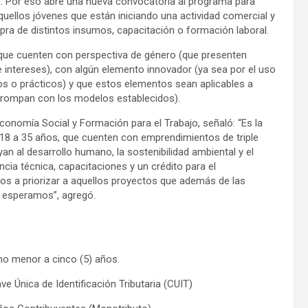
. Por eso abre una nueva convocatoria al programa para
quellos jóvenes que están iniciando una actividad comercial y
mpra de distintos insumos, capacitación o formación laboral.
 que cuenten con perspectiva de género (que presenten
 intereses), con algún elemento innovador (ya sea por el uso
os o prácticos) y que estos elementos sean aplicables a
e rompan con los modelos establecidos).
Economía Social y Formación para el Trabajo, señaló: “Es la
 18 a 35 años, que cuenten con emprendimientos de triple
an al desarrollo humano, la sostenibilidad ambiental y el
a técnica, capacitaciones y un crédito para el
os a priorizar a aquellos proyectos que además de las
s esperamos”, agregó.
 no menor a cinco (5) años.
e Única de Identificación Tributaria (CUIT)