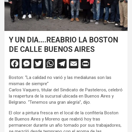
Y UN DIA….REABRIO LA BOSTON
DE CALLE BUENOS AIRES
F
M
T
W
T
E
Pr
a
es
wi
h
el
m
in
Boston: “La calidad no varió y las medialunas son las
ce
se
tt
at
e
ail
tF
mismas de siempre”
b
n
er
s
gr
ri
Carlos Vaquero, titular del Sindicato de Pasteleros, celebró
la reapertura de la sucursal ubicada en Buenos Aires y
o
g
A
a
e
Belgrano. “Tenemos una gran alegría”, dijo.
o
er
p
m
n
El olor a pintura fresca en el local de la confitería Boston
k
p
dl
de Buenos Aires y Moreno que reabrió hoy tras
permanecer durante un año tomado por sus trabajadores,
y
se mezcló desde temprano con el aroma de las