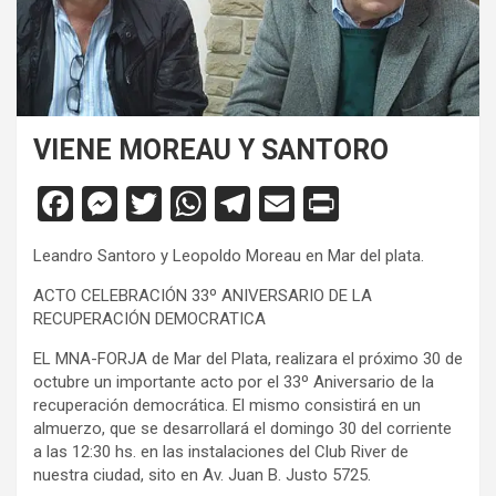
VIENE MOREAU Y SANTORO
F
M
T
W
T
E
Pr
a
es
wi
h
el
m
in
Leandro Santoro y Leopoldo Moreau en Mar del plata.
ce
se
tt
at
e
ail
tF
ACTO CELEBRACIÓN 33º ANIVERSARIO DE LA
b
n
er
s
gr
ri
RECUPERACIÓN DEMOCRATICA
o
g
A
a
e
EL MNA-FORJA de Mar del Plata, realizara el próximo 30 de
o
er
p
m
n
octubre un importante acto por el 33º Aniversario de la
recuperación democrática. El mismo consistirá en un
k
p
dl
almuerzo, que se desarrollará el domingo 30 del corriente
y
a las 12:30 hs. en las instalaciones del Club River de
nuestra ciudad, sito en Av. Juan B. Justo 5725.