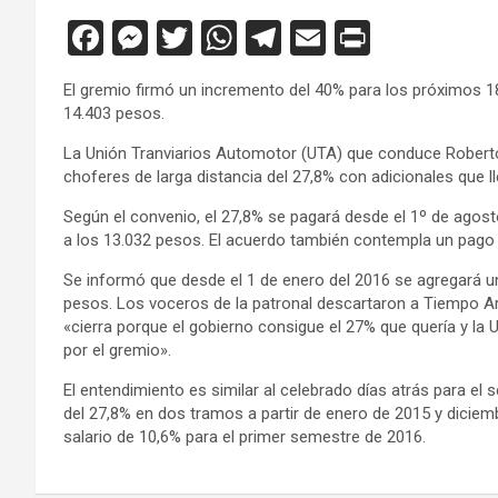
F
M
T
W
T
E
Pr
a
es
wi
h
el
m
in
El gremio firmó un incremento del 40% para los próximos 18
ce
se
tt
at
e
ail
tF
14.403 pesos.
b
n
er
s
gr
ri
La Unión Tranviarios Automotor (UTA) que conduce Roberto
o
g
A
a
e
choferes de larga distancia del 27,8% con adicionales que l
o
er
p
m
n
Según el convenio, el 27,8% se pagará desde el 1º de agost
a los 13.032 pesos. El acuerdo también contempla un pago 
k
p
dl
y
Se informó que desde el 1 de enero del 2016 se agregará un
pesos. Los voceros de la patronal descartaron a Tiempo Ar
«cierra porque el gobierno consigue el 27% que quería y la 
por el gremio».
El entendimiento es similar al celebrado días atrás para el 
del 27,8% en dos tramos a partir de enero de 2015 y diciem
salario de 10,6% para el primer semestre de 2016.