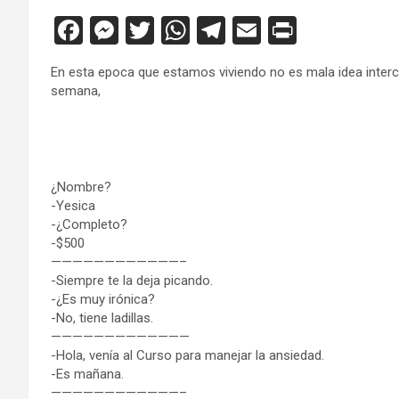
F
M
T
W
T
E
Pr
a
es
wi
h
el
m
in
En esta epoca que estamos viviendo no es mala idea interca
ce
se
tt
at
e
ail
tF
semana,
b
n
er
s
gr
ri
o
g
A
a
e
o
er
p
m
n
¿Nombre?
k
p
dl
-Yesica
y
-¿Completo?
-$500
————————————–
-Siempre te la deja picando.
-¿Es muy irónica?
-No, tiene ladillas.
—————————————
-Hola, venía al Curso para manejar la ansiedad.
-Es mañana.
————————————–