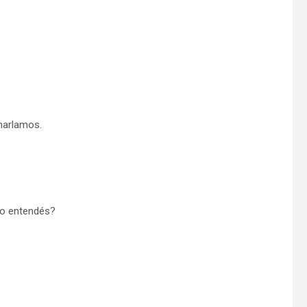
charlamos.
no entendés?