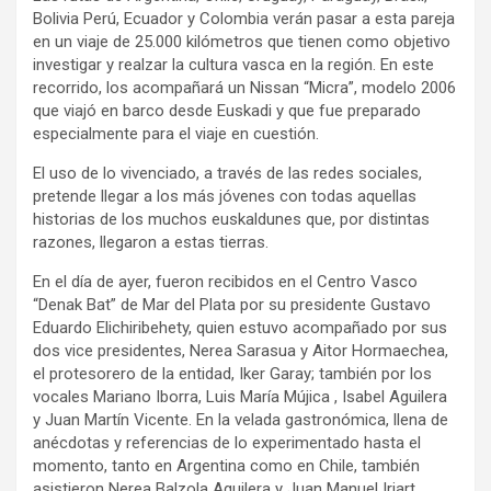
Bolivia Perú, Ecuador y Colombia verán pasar a esta pareja
en un viaje de 25.000 kilómetros que tienen como objetivo
investigar y realzar la cultura vasca en la región. En este
recorrido, los acompañará un Nissan “Micra”, modelo 2006
que viajó en barco desde Euskadi y que fue preparado
especialmente para el viaje en cuestión.
El uso de lo vivenciado, a través de las redes sociales,
pretende llegar a los más jóvenes con todas aquellas
historias de los muchos euskaldunes que, por distintas
razones, llegaron a estas tierras.
En el día de ayer, fueron recibidos en el Centro Vasco
“Denak Bat” de Mar del Plata por su presidente Gustavo
Eduardo Elichiribehety, quien estuvo acompañado por sus
dos vice presidentes, Nerea Sarasua y Aitor Hormaechea,
el protesorero de la entidad, Iker Garay; también por los
vocales Mariano Iborra, Luis María Mújica , Isabel Aguilera
y Juan Martín Vicente. En la velada gastronómica, llena de
anécdotas y referencias de lo experimentado hasta el
momento, tanto en Argentina como en Chile, también
asistieron Nerea Balzola Aguilera y Juan Manuel Iriart,