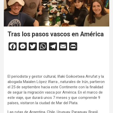
Tras los pasos vascos en América
F
M
T
W
T
E
Pr
a
es
wi
h
el
m
in
ce
se
tt
at
e
ail
tF
b
n
er
s
gr
ri
o
g
A
a
e
El periodista y gestor cultural, Iñaki Goikoetxea Arrufat y la
abogada Maialen López Iñarra , naturales de Irún, partieron
o
er
p
m
n
el 25 de septiembre hacia este Continente con la finalidad
de seguir la migración vasca por América. En el marco de
k
p
dl
este viaje, que durará unos 7 meses y que comprende 9
y
países, visitaron la ciudad de Mar del Plata.
Las rutas de Argentina, Chile, Uruguay, Paraguay, Brasil,