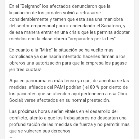
k
p
dl
En el “Belgrano” los afectados denunciaron que la
liquidación de los jornales volvió a retrasarse
y
considerablemente y temen que esta sea una maniobra
del sector empresarial para ir endeudando el Sanatorio, y
de esa manera entrar en una crisis que les permita adoptar
medidas con la clase obrera “amparados por la Ley”
En cuanto a la “Mitre” la situación se ha vuelto mas
complicada ya que habría intentado hacerles firman a los
obreros una autorización para que la empresa les pagase
¡en tres cuotas!.
Aquí en panorama es más tenso ya que, de acentuarse las
medidas, afiliados del PAMI podrían ( el 80 % por ciento de
los pacientes que se atienden aquí pertenecen a esa Obra
Social) verse afectados en su normal prestación.
Las próximas horas serían vitales en el desarrollo del
conflicto, atento a que los trabajadores no descartan una
profundización de las medidas de fuerza y no permitir mas
que se vulneren sus derechos
–