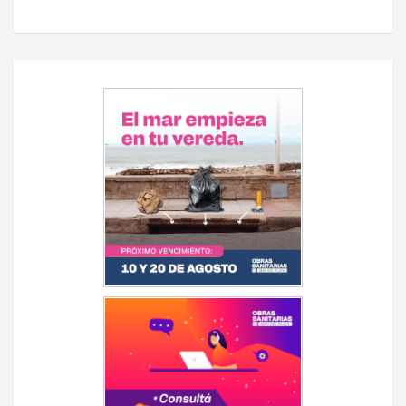
Navegación
de
entradas