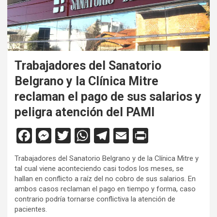
Trabajadores del Sanatorio
Belgrano y la Clínica Mitre
reclaman el pago de sus salarios y
peligra atención del PAMI
F
M
T
W
T
E
Pr
a
es
wi
h
el
m
in
Trabajadores del Sanatorio Belgrano y de la Clínica Mitre y
ce
se
tt
at
e
ail
tF
tal cual viene aconteciendo casi todos los meses, se
b
n
er
s
gr
ri
hallan en conflicto a raíz del no cobro de sus salarios. En
ambos casos reclaman el pago en tiempo y forma, caso
o
g
A
a
e
contrario podría tornarse conflictiva la atención de
o
er
p
m
n
pacientes.