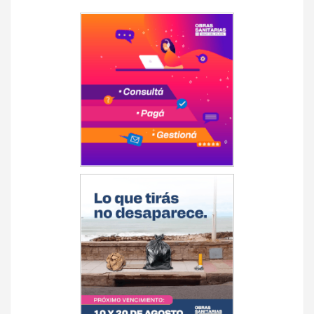
Navegación
de
entradas