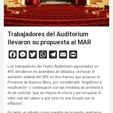
Trabajadores del Auditorium
llevaron su propuesta al MAR
F
M
T
W
T
E
Pr
a
es
wi
h
el
m
in
Los trabajadores del Teatro Auditórium agremiados en
ce
se
tt
at
e
ail
tF
ATE decidieron en asamblea de afiliados, rechazar el
b
n
er
s
gr
ri
aumento salarial del 28% en dos tramos que propuso la
Provincia de Buenos Aires, por considerarlo “engañoso e
o
g
A
a
e
insuficiente” y continuaron con las medidas de protesta a
o
er
p
m
n
fin de solicitar “que se mejore la oferta y así recuperar el
valor real del salario y que éste no sea licuado por la
k
p
dl
inflación”.
y
En tanto, el sábado como medida de protesta, realizaron